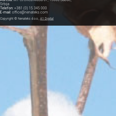
Srbija
Telefon:
+381 (0) 15 345 000
E-mail:
office@nenateks.com
Copyright © Nenateks d.o.o.,
A1 Digital