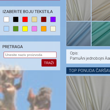
IZABERITE BOJU TEKSTILA
PRETRAGA
Opis:
PamuÄni jednobojni Äa
TRAŽI
TOP PONUDA ČARŠAV