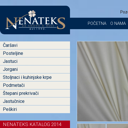
Poz
POČETNA
O NAMA
Čaršavi
Posteljine
Jastuci
Jorgani
Stoljnaci i kuhinjske krpe
Podmetači
Štepani prekrivači
Jastučnice
Peškiri
NENATEKS KATALOG 2014