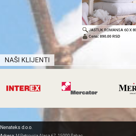
JASTUK ROMANSA 60 X 8
Cena: 890.00 RSD
NAŠI KLIJENTI
Nenateks d.o.o.
Adresa:
M.Petrovića Alasa 67, 15000 Šabac,