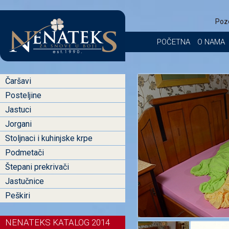
Poz
POČETNA
O NAMA
Čaršavi
Posteljine
Jastuci
Jorgani
Stoljnaci i kuhinjske krpe
Podmetači
Štepani prekrivači
Jastučnice
Peškiri
NENATEKS KATALOG 2014