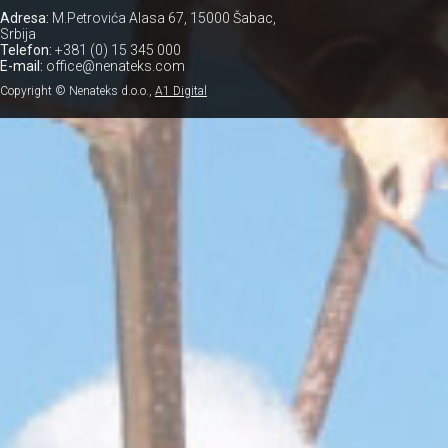
Adresa:
M.Petrovića Alasa 67, 15000 Šabac,
Srbija
Telefon:
+381 (0) 15 345 000
E-mail:
office@nenateks.com
Copyright © Nenateks d.o.o.,
A1 Digital