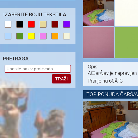
IZABERITE BOJU TEKSTILA
PRETRAGA
Opis:
ÄŒarÅ¡av je napravljen 
TRAŽI
Pranje na 60Â°C
TOP PONUDA ČARŠAV