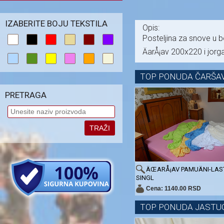
IZABERITE BOJU TEKSTILA
Opis:
Posteljina za snove u 
ÄarÅ¡av 200x220 i jor
TOP PONUDA ČARŠAV
PRETRAGA
TRAŽI
ÄŒARÅ¡AV PAMUÄNI-LAST
SINGL
Cena: 1140.00 RSD
TOP PONUDA JASTU