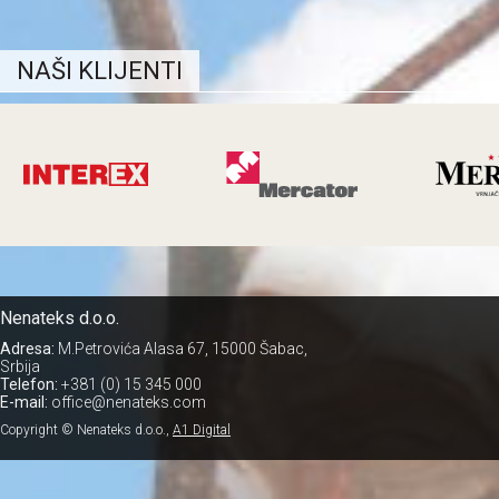
NAŠI KLIJENTI
Nenateks d.o.o.
Adresa:
M.Petrovića Alasa 67, 15000 Šabac,
Srbija
Telefon:
+381 (0) 15 345 000
E-mail:
office@nenateks.com
Copyright © Nenateks d.o.o.,
A1 Digital