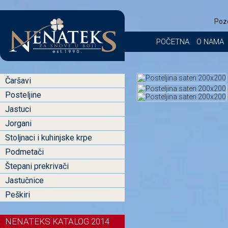
Poz
POČETNA
O NAMA
Čaršavi
Posteljine
Jastuci
Jorgani
Stoljnaci i kuhinjske krpe
Podmetači
Štepani prekrivači
Jastučnice
Peškiri
NENATEKS KATALOG 2014