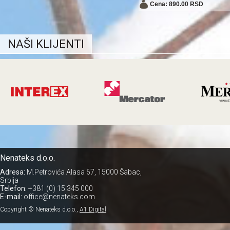
Cena: 890.00 RSD
NAŠI KLIJENTI
Nenateks d.o.o.
Adresa:
M.Petrovića Alasa 67, 15000 Šabac,
Srbija
Telefon:
+381 (0) 15 345 000
E-mail:
office@nenateks.com
Copyright © Nenateks d.o.o.,
A1 Digital