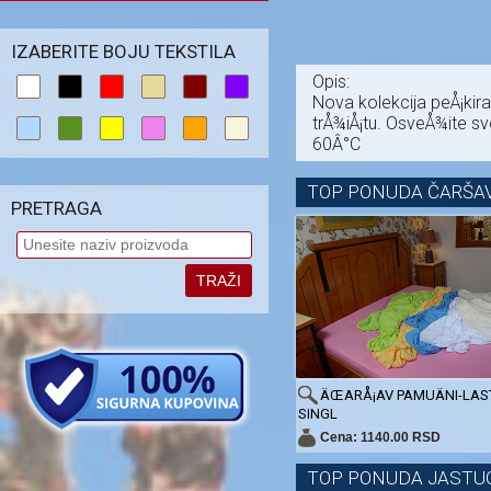
IZABERITE BOJU TEKSTILA
Opis:
Nova kolekcija peÅ¡kir
trÅ¾iÅ¡tu. OsveÅ¾ite s
60Â°C
TOP PONUDA ČARŠAV
PRETRAGA
TRAŽI
ÄŒARÅ¡AV PAMUÄNI-LAST
SINGL
Cena: 1140.00 RSD
TOP PONUDA JASTU