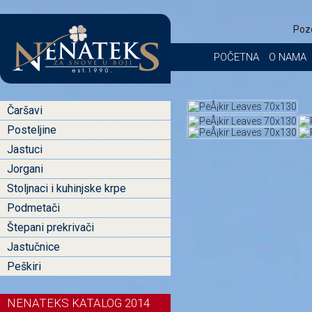
Poz
POČETNA
O NAMA
Čaršavi
Posteljine
Jastuci
Jorgani
Stoljnaci i kuhinjske krpe
Podmetači
Štepani prekrivači
Jastučnice
Peškiri
NENATEKS KATALOG 2014