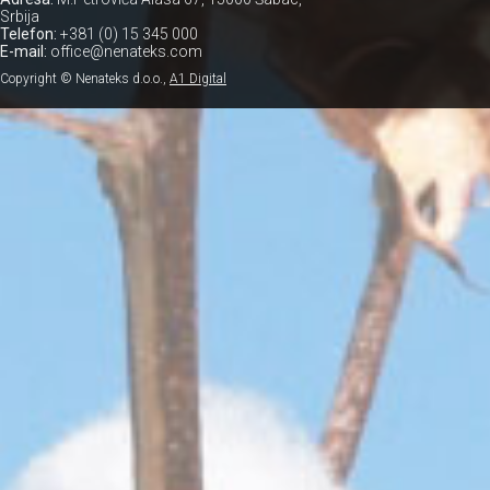
Srbija
Telefon:
+381 (0) 15 345 000
E-mail:
office@nenateks.com
Copyright © Nenateks d.o.o.,
A1 Digital