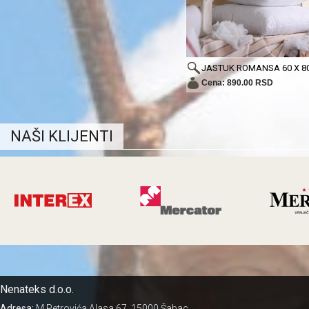
JASTUK ROMANSA 60 X 8
Cena: 890.00 RSD
NAŠI KLIJENTI
Nenateks d.o.o.
Adresa:
M.Petrovića Alasa 67, 15000 Šabac,