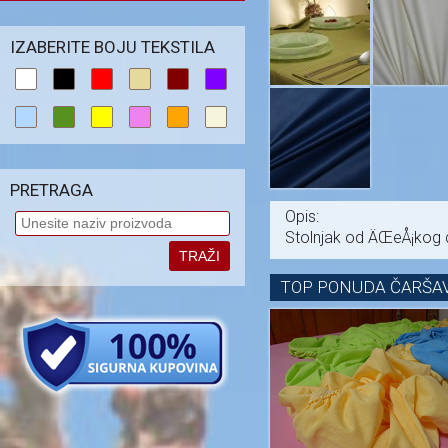
IZABERITE BOJU TEKSTILA
PRETRAGA
Opis:
Stolnjak od ÄŒeÅ¡kog da
TRAŽI
TOP PONUDA ČARŠAV