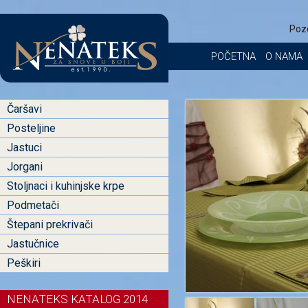
Poz
POČETNA
O NAMA
Čaršavi
Posteljine
Jastuci
Jorgani
Stoljnaci i kuhinjske krpe
Podmetači
Štepani prekrivači
Jastučnice
Peškiri
NENATEKS KATALOG 2014